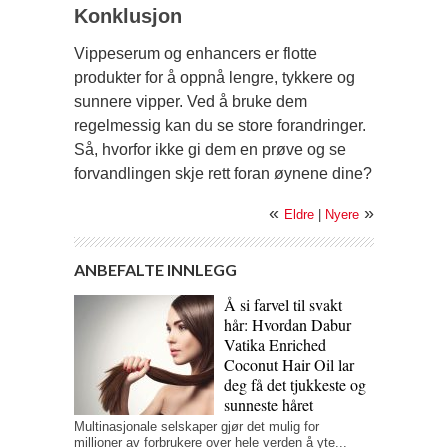
Konklusjon
Vippeserum og enhancers er flotte
produkter for å oppnå lengre, tykkere og
sunnere vipper. Ved å bruke dem
regelmessig kan du se store forandringer.
Så, hvorfor ikke gi dem en prøve og se
forvandlingen skje rett foran øynene dine?
«
»
Eldre
|
Nyere
ANBEFALTE INNLEGG
Å si farvel til svakt
hår: Hvordan Dabur
Vatika Enriched
Coconut Hair Oil lar
deg få det tjukkeste og
sunneste håret
Multinasjonale selskaper gjør det mulig for
millioner av forbrukere over hele verden å yte...