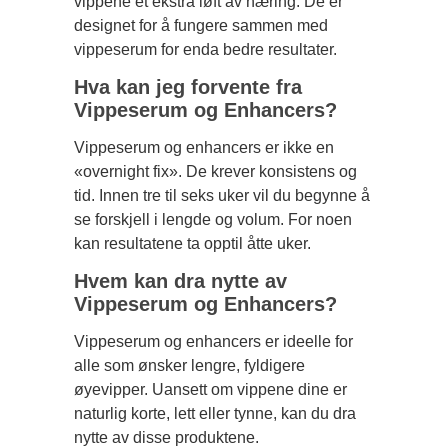
vippene et ekstra løft av næring. De er
designet for å fungere sammen med
vippeserum for enda bedre resultater.
Hva kan jeg forvente fra
Vippeserum og Enhancers?
Vippeserum og enhancers er ikke en
«overnight fix». De krever konsistens og
tid. Innen tre til seks uker vil du begynne å
se forskjell i lengde og volum. For noen
kan resultatene ta opptil åtte uker.
Hvem kan dra nytte av
Vippeserum og Enhancers?
Vippeserum og enhancers er ideelle for
alle som ønsker lengre, fyldigere
øyevipper. Uansett om vippene dine er
naturlig korte, lett eller tynne, kan du dra
nytte av disse produktene.