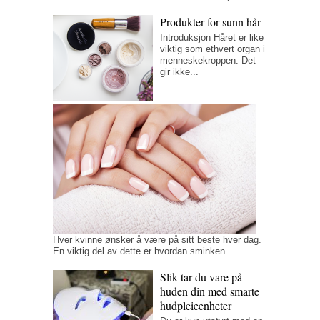
Produkter for sunn hår
Introduksjon Håret er like
viktig som ethvert organ i
menneskekroppen. Det
gir ikke...
Å
oppnå
profesjonelle
sminke
resultat
hjemme
Hver kvinne ønsker å være på sitt beste hver dag.
En viktig del av dette er hvordan sminken...
Slik tar du vare på
huden din med smarte
hudpleieenheter