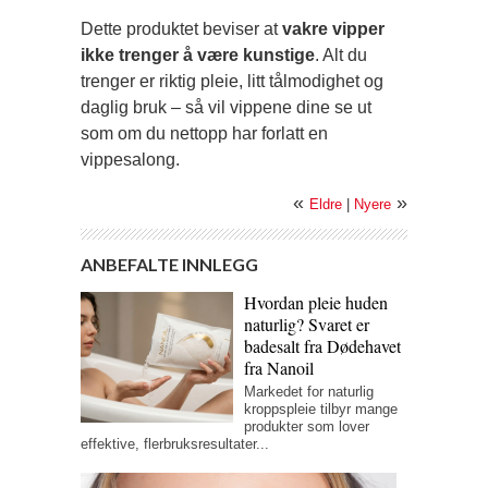
Dette produktet beviser at
vakre vipper
ikke trenger å være kunstige
. Alt du
trenger er riktig pleie, litt tålmodighet og
daglig bruk – så vil vippene dine se ut
som om du nettopp har forlatt en
vippesalong.
«
»
Eldre
|
Nyere
ANBEFALTE INNLEGG
Hvordan pleie huden
naturlig? Svaret er
badesalt fra Dødehavet
fra Nanoil
Markedet for naturlig
kroppspleie tilbyr mange
produkter som lover
effektive, flerbruksresultater...
Vippeløft