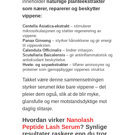
inneholder
naturlige planteekstrakter
som nærer, reparerer og beskytter
vippene:
Centella Asiatica-ekstrakt
– stimulerer
mikrosirkulasjonen og støtter regenerering av
vippene.
Panax Ginseng
– styrker hårsekkene og gir energi
til vippeveksten.
Calendula Officinalis
– lindrer irritasjon.
Scutellaria Baicalensis
– gir antiinflammatorisk og
antioksidant beskyttelse.
Hvete- og soyaekstrakter
– tilfører aminosyrer og
proteiner som gjenoppbygger vippenes struktur.
Takket være denne sammensetningen
styrker serumet ikke bare vippene – det
pleier dem også, slik at de blir myke,
glansfulle og mer motstandsdyktige mot
daglig slitasje.
Hvordan virker
Nanolash
Peptide Lash Serum
? Synlige
resultater raskere enn du tror