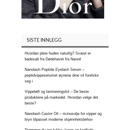
SISTE INNLEGG
Hvordan pleie huden naturlig? Svaret er
badesalt fra Dødehavet fra Nanoil
Nanolash Peptide Eyelash Serum –
peptidvippeserumet øynene dine vil forelske
seg i
Vippeløft og lamineringskit – De beste
produktene på markedet. Hvordan velge det
beste?
Nanolash Castor Oil – ricinusolje for vipper og
bryn tilpasset moderne skjønnhetsbehov
Drømmer du om tykke, lange og krøllede