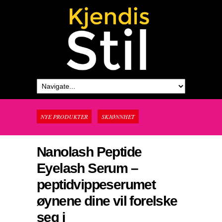
NYE PRODUKTER
SKJØNNHET
Nanolash Peptide
Eyelash Serum –
peptidvippeserumet
øynene dine vil forelske
seg i