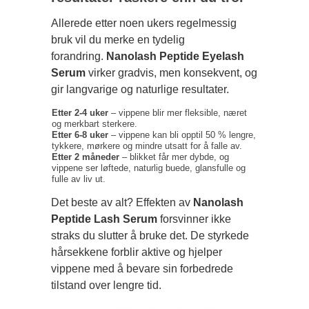
Allerede etter noen ukers regelmessig
bruk vil du merke en tydelig
forandring.
Nanolash Peptide Eyelash
Serum
virker gradvis, men konsekvent, og
gir langvarige og naturlige resultater.
Etter 2-4 uker
– vippene blir mer fleksible, næret
og merkbart sterkere.
Etter 6-8 uker
– vippene kan bli opptil 50 % lengre,
tykkere, mørkere og mindre utsatt for å falle av.
Etter 2 måneder
– blikket får mer dybde, og
vippene ser løftede, naturlig buede, glansfulle og
fulle av liv ut.
Det beste av alt? Effekten av
Nanolash
Peptide Lash Serum
forsvinner ikke
straks du slutter å bruke det. De styrkede
hårsekkene forblir aktive og hjelper
vippene med å bevare sin forbedrede
tilstand over lengre tid.