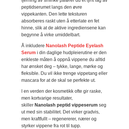
fjerning av sminke påfører du et tynt lag av
peptidserumet langs den øvre
vippekanten. Den lette teksturen
absorberes raskt uten å etterlate en fet
hinne, slik at de aktive ingrediensene kan
begynne å virke umiddelbart.
Å inkludere
Nanolash Peptide Eyelash
Serum
i din daglige hudpleierutine er den
enkleste måten å oppnå vippene du alltid
har ønsket deg – tykke, lange, mørke og
fleksible. Du vil ikke trenge vippetang eller
mascara for at de skal se perfekte ut.
I en verden der kosmetikk ofte gir raske,
men kortvarige resultater,
skiller
Nanolash peptid vippeserum
seg
ut med sin stabilitet. Det virker gradvis,
men kraftfullt – regenererer, nærer og
styrker vippene fra rot til tupp.