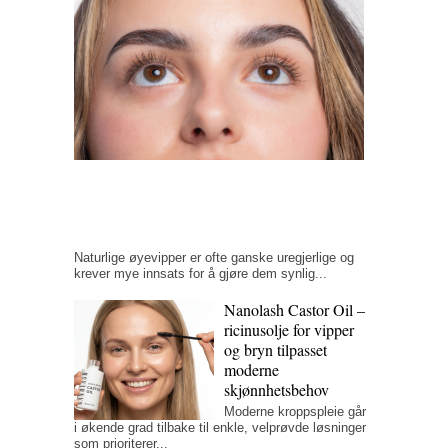
og
laminerings
–
De
beste
produktene
på
markedet.
Hvordan
velge
det
beste?
Naturlige øyevipper er ofte ganske uregjerlige og
krever mye innsats for å gjøre dem synlig...
Nanolash Castor Oil –
ricinusolje for vipper
og bryn tilpasset
moderne
skjønnhetsbehov
Moderne kroppspleie går
i økende grad tilbake til enkle, velprøvde løsninger
som prioriterer...