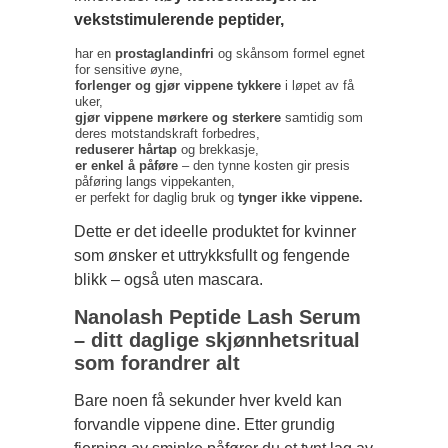
vekststimulerende peptider,
har en
prostaglandinfri
og skånsom formel egnet
for sensitive øyne,
forlenger og gjør vippene tykkere
i løpet av få
uker,
gjør vippene mørkere og sterkere
samtidig som
deres motstandskraft forbedres,
reduserer hårtap
og brekkasje,
er enkel å påføre
– den tynne kosten gir presis
påføring langs vippekanten,
er perfekt for daglig bruk og
tynger ikke vippene.
Dette er det ideelle produktet for kvinner
som ønsker et uttrykksfullt og fengende
blikk – også uten mascara.
Nanolash Peptide Lash Serum
– ditt daglige skjønnhetsritual
som forandrer alt
Bare noen få sekunder hver kveld kan
forvandle vippene dine. Etter grundig