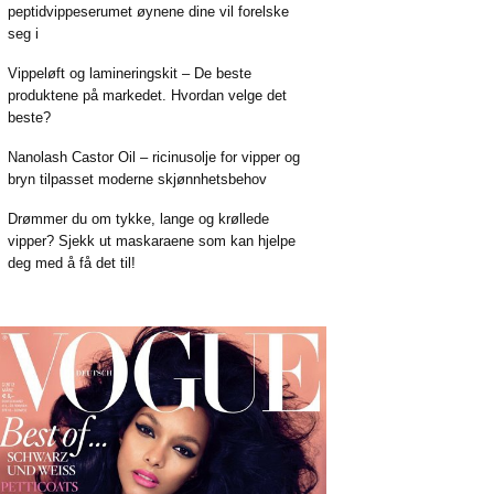
peptidvippeserumet øynene dine vil forelske
seg i
Vippeløft og lamineringskit – De beste
produktene på markedet. Hvordan velge det
beste?
Nanolash Castor Oil – ricinusolje for vipper og
bryn tilpasset moderne skjønnhetsbehov
Drømmer du om tykke, lange og krøllede
vipper? Sjekk ut maskaraene som kan hjelpe
deg med å få det til!