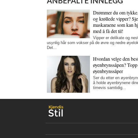
ANBEFALTE INNLEGG
Drømmer du om tykke,
og krøllede vipper? Sj
maskaraene som kan hj
med å få det til!
Vipper er delikate og nes
usynlig hår som vokser på de øvre og nedre øyelo
Det...
Hvordan velge den bes
øyenbrynssåpen? Topp
øyenbrynssåper
Ser du etter en øyenbryn
å holde øyenbrynene dine 
timevis samtidig...