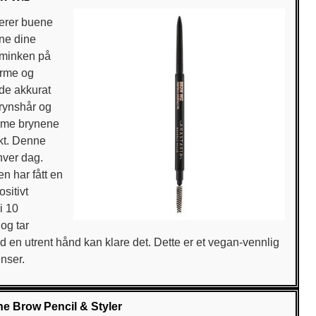
nerer buene
ene dine
sminken på
orme og
 de akkurat
brynshår og
orme brynene
ukt. Denne
hver dag.
n har fått en
ositivt
i 10
og tar
med en utrent hånd kan klare det. Dette er et vegan-vennlig
enser.
e Brow Pencil & Styler