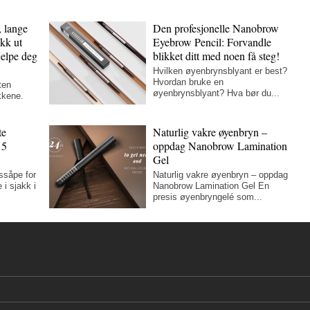
 lange
Den profesjonelle Nanobrow
ekk ut
Eyebrow Pencil: Forvandle
elpe deg
blikket ditt med noen få steg!
Hvilken øyenbrynsblyant er best?
Hvordan bruke en
ten
øyenbrynsblyant? Hva bør du...
kkene.
te
Naturlig vakre øyenbryn –
 5
oppdag Nanobrow Lamination
Gel
ssåpe for
Naturlig vakre øyenbryn – oppdag
i sjakk i
Nanobrow Lamination Gel En
presis øyenbryngelé som...