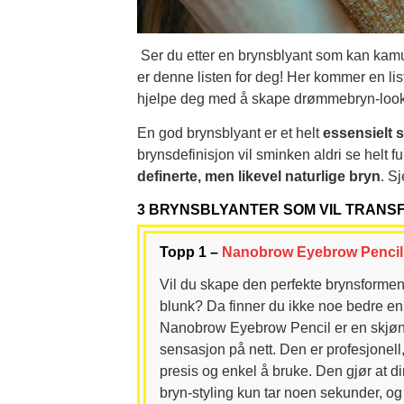
Ser du etter en brynsblyant som kan kamu
er denne listen for deg! Her kommer en li
hjelpe deg med å skape drømmebryn-looke
En god brynsblyant er et helt
essensielt s
brynsdefinisjon vil sminken aldri se helt 
definerte, men likevel naturlige bryn
. S
3 BRYNSBLYANTER SOM VIL TRANS
Topp 1 –
Nanobrow Eyebrow Pencil
Vil du skape den perfekte brynsformen
blunk? Da finner du ikke noe bedre e
Nanobrow Eyebrow Pencil er en skjøn
sensasjon på nett. Den er profesjonell,
presis og enkel å bruke. Den gjør at d
bryn-styling kun tar noen sekunder, og