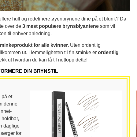
flere hull og redefinere øyenbrynene dine på et blunk? Da
ste over de
3 mest populære brynsblyantene
som vil
n til enhver anledning.
minkeprodukt for alle kvinner.
Uten ordentlig
fullkommen ut. Hemmeligheten til fin sminke er
ordentlig
jekk ut hvordan du kan få til nettopp dette!
FORMERE DIN BRYNSTIL
 på et
nn denne.
nhet-
 holdbar,
in daglige
 sørger for