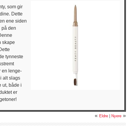
ty, som gir
 dine. Dette
den ene siden
og på den
 Denne
an skape
Dette
 de tynneste
kstremt
r en lenge-
 alt slags
 ut, både i
uktet er
getoner!
«
»
Eldre
|
Nyere