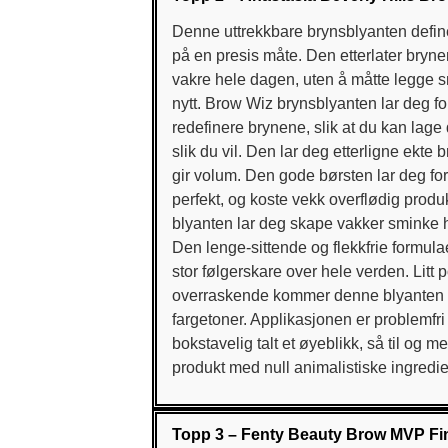
Denne uttrekkbare brynsblyanten defi
på en presis måte. Den etterlater bryn
vakre hele dagen, uten å måtte legge 
nytt. Brow Wiz brynsblyanten lar deg f
redefinere brynene, slik at du kan lage
slik du vil. Den lar deg etterligne ekte 
gir volum. Den gode børsten lar deg f
perfekt, og koste vekk overflødig prod
blyanten lar deg skape vakker sminke 
Den lenge-sittende og flekkfrie formulae
stor følgerskare over hele verden. Litt p
overraskende kommer denne blyanten 
fargetoner. Applikasjonen er problemfri 
bokstavelig talt et øyeblikk, så til og 
produkt med null animalistiske ingredi
Topp 3 – Fenty Beauty Brow MVP Fin