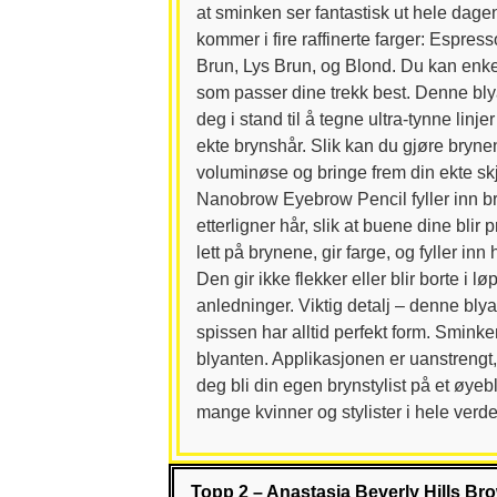
at sminken ser fantastisk ut hele dage
kommer i fire raffinerte farger: Espres
Brun, Lys Brun, og Blond. Du kan enke
som passer dine trekk best. Denne bly
deg i stand til å tegne ultra-tynne linje
ekte brynshår. Slik kan du gjøre bryne
voluminøse og bringe frem din ekte sk
Nanobrow Eyebrow Pencil fyller inn b
etterligner hår, slik at buene dine blir
lett på brynene, gir farge, og fyller inn 
Den gir ikke flekker eller blir borte i l
anledninger. Viktig detalj – denne blya
spissen har alltid perfekt form. Sminke
blyanten. Applikasjonen er uanstrengt, 
deg bli din egen brynstylist på et øyeb
mange kvinner og stylister i hele verd
Topp 2 – Anastasia Beverly Hills Br