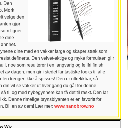
n. Den
so, Mørk
lt velge den
anten gjør
r som ligner
ne dine
jønnhet.
rynene dine med en vakker farge og skaper strøk som
 presist definerte. Den velvet-aktige og myke formulaen glir
hull, noe som resulterer i en langvarig og feilfri finish.
øpet av dagen, men gir i stedet fantastiske looks til alle
nten trenger ikke å spisses! Den er uttrekkbar, så
n din vil se vakker ut hver gang du går for denne
så til og med nybegynnere kan få det til raskt. Den lar
likk. Denne rimelige brynsblyanten er en favoritt for
en. Bli en av dem!
Lær mer:
www.nanobrow.no
ow Wiz